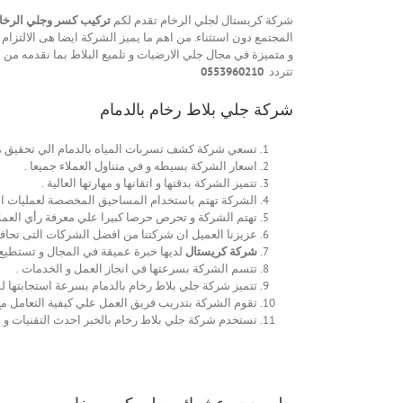
شركة كريستال لجلي الرخام تقدم لكم
تركيب كسر وجلي الرخام
المجتمع دون استثناء. من اهم ما يميز الشركة ايضا هى الالتزا
و متميزة في مجال جلي الارضيات و تلميع البلاط بما نقدمه من 
تتردد
0553960210
شركة جلي بلاط رخام بالدمام
تسعي شركة كشف تسربات المياه بالدمام الي تحقيق مطا
اسعار الشركة بسيطه و في متناول العملاء جميعا .
تتميز الشركة بدقتها و اتقانها و مهارتها العالية .
الشركة تهتم باستخدام المساحيق المخصصة لعمليات الجل
تهتم الشركة و تحرص حرصا كبيرا علي معرفة رأي العمل
عزيزنا العميل ان شركتنا من افضل الشركات التى تحاف
شركة كريستال
لديها خبرة عميقة في المجال و تستطيع ا
تتسم الشركة بسرعتها في انجاز العمل و الخدمات .
تتميز شركة جلي بلاط رخام بالدمام بسرعة استجابتها لم
تقوم الشركة بتدريب فريق العمل علي كيفية التعامل مع جم
تستخدم شركة جلي بلاط رخام بالخبر احدث التقنيات و ا