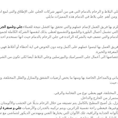
 البلاط و الرخام بالدمام التي هي من أشهر شركات الجلي على الإطلاق والتى لمع اسم
ومن أهم جلي بلاط في الدمام هذه المميزات مايلي
زم بها فريق العمل لإتمام عملهم والتي تحقق بها افشل نتيجة للعملاء
.
جلي وتلميع الجرا
تي تشمل أعمال البلورة والتلميع والتشميع لعطى بذلك لنفسها الشركة الكاملة لجميع
مام والتي تتصف فيه بالشركة الرائدة في جلي الرخام بالدمام حيث انها تستخدم احدث
فريق العمل بها ليتموا عملهم على أكمل وجه دون الخوض في اية أخطاء أو أغلاط فهي 
عرفة والخبرة.
ختصاصها الى أعمال جلى السيراميك والبورسلين وجلي البلاط أيضا لكى تكون من الشرك
لمباني وبالمداخل الخاصة بها ومنها ما يخص أرضيات الشقق والمنازل والفلل المختلفة
 حيث:
المختلفة، فهو يعطي نوع من الفخامة والرقي.
تمرار من الخارج والداخل.
، بل أصبح المطبخ بالكامل يتم تصنيعه من خلال الرخام بديلًا عن الخشب والألومتان.
رها، فيعطي راحة نفسية للزائرين، ويتم تركيبه بالجدران والأرضيات.
جلي و صنفرة ار
لوانه الجذابة والراقية، تلك الألوان التي يختارها الفني ومهندس الديكور لتتماشى مع 
لعازل لامتصاص الارتفاع في درجات الحرارة.