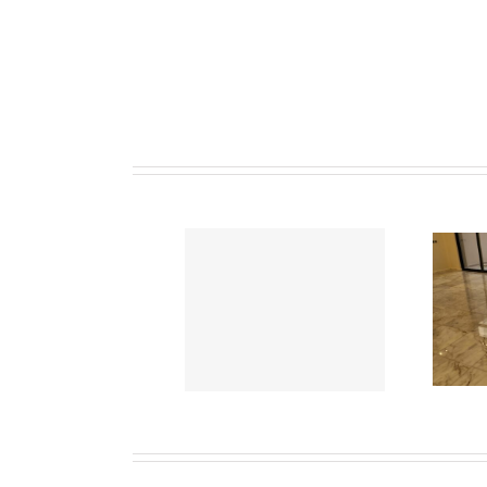
تنظيف الرخام والبلاط
تلميع الرخام والبلاط
بالكريستال
0553960210