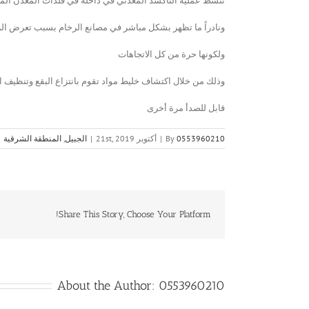
تنشط عملية التأكسد المعدني في داخله في فلذات المعدن الم
ونادراً ما تظهر بشكل مباشر في مصانع الرخام بسبب تعرض الرخ
ولكونها حرة من كل الاتجاهات
وذلك من خلال اكتشاف خليط مواد تقوم بانتزاع البقع وتنظيف 
قابل للصدأ مرة أخرى
0553960210
By
|
أكتوبر 21st, 2019
|
الجبيل
,
المنطقة الشرقية
Share This Story, Choose Your Platform!
About the Author:
0553960210