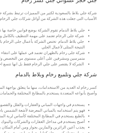
جلي حجر عشوائي جلي كسر رخام
شركة جلي بلاط بالسعودية لكثير من المميزات ترتبط بشركة جلي
الأسباب التى جعلت هذه الشركة من أوائل شركات جلي الرخام 
جلي بلاط الدمام تقوم الشركة بوضع قوانين خاصة بها تل
شركة جلى الرخام تعتمد على مهمة التنظيف بالكامل وال
جلي بلاط الدمام تختص الشركة بأعمال جلى الرخام بالد
النتيجة المثلى لأعمال الجلي
شركة جلى رخام بالظهران تعتمد في عملها على انتقاء 
متمرسين ومشرفين على أعلى مستوى من التخصص والم
الشركة لا يقتصر على جلي الرخام فقط بل انها تتسع ا
شركة جلي وتلميع رخام وبلاط بالدمام
كسر رخام له العديد من الاستخدامات، منها ما يتعلق بواجهة ا
وأصبح بأنواعه المتعددة يستخدم بالمطابخ المختلفة والحمامات
يستخدم في واجهات المباني والعقارات والفلل والقصور 
فهو يتم استخدامه بالمباني المعرضة لأشعة الشمس باس
بالطبع يستخدم في المطابخ المختلفة كأساس لربة المنزل
أصبح يستخدم في مداخل العقارات والشركات والبنوك وغي
يجذب أعين الزائرين والمارين بجوار ومن أمام المكان بأ
يتم استخدام كسر رخام كعازل حراري، ليغني عن تركيب ا