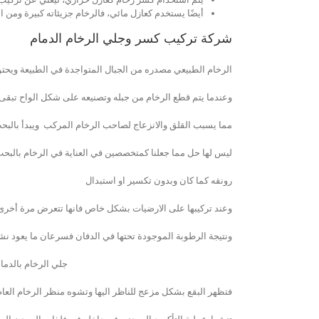
أيضًا يستخدم كعازل مائي، فالرخام جزيئاته كبيرة ومن ا
شركة تركيب كسر وجلي الرخام الدمام
الرخام الطبيعي مصدره من الجبال المتواجدة في الطبيعة ويحتوي
وعندما يتم قطع الرخام من جبله وتصنيعه على شكل الواح تبقى ه
مما يسبب القلق والانزعاج لصاحب الرخام المركب ويبدأ بالب
ليس لها حل مما جعلنا كمتخصصين في العناية في الرخام بالبح
رونقه كما كان وبدون تكسير او استبدال
وعند تركيبها على الارضيات بشكل خاص فانها تتعرض مرة أخرى ل
ونتيجة الرطوبة الموجودة تحتها في الدفان فسرعان ما يعود نش
جلي الرخام بالدما
فتظهر البقع بشكل مزعج للناظر اليها وتشوه منظر الرخام العام