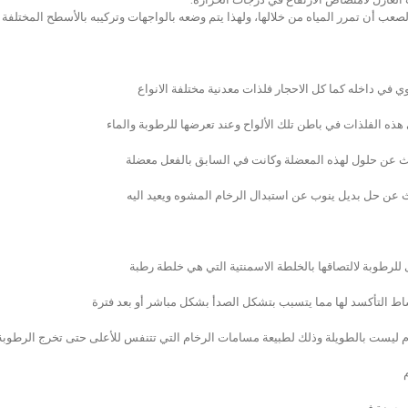
لصعب أن تمرر المياه من خلالها، ولهذا يتم وضعه بالواجهات وتركيبه بالأسطح المختلفة 
 في داخله كما كل الاحجار فلذات معدنية مختلفة الانواع
ذه الفلذات في باطن تلك الألواح وعند تعرضها للرطوبة والماء
حث عن حلول لهذه المعضلة وكانت في السابق بالفعل معضلة
ث عن حل بديل ينوب عن استبدال الرخام المشوه ويعيد اليه
لرطوبة لالتصاقها بالخلطة الاسمنتية التي هي خلطة رطبة
اط التأكسد لها مما يتسبب بتشكل الصدأ بشكل مباشر أو بعد فترة
م ليست بالطويلة وذلك لطبيعة مسامات الرخام التي تتنفس للأعلى حتى تخرج الرطوبة 