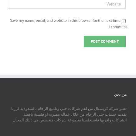
Save my name, email, and website in this browser for the next time
I comment.
من نحن
تعتبر شركة كريستال من اهم شركات جلي وتلميع الرخام بالسعودية قررنا
تقديم خدمات جلي الرخام من خلال عماله مصريه او فلبينية بافضل
الشركات واقربها فاستخلصنا مجموعة شركات متخصص في ذللك المجال