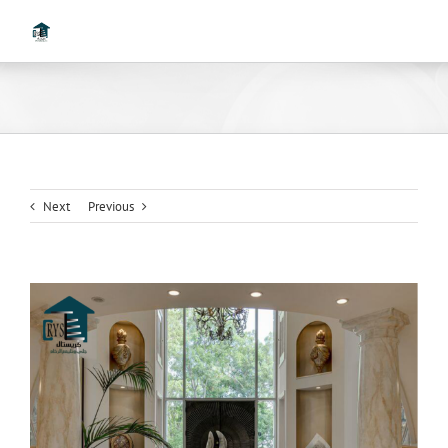
Ski
t
conten
Next
Previous