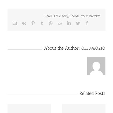
Share This Story, Choose Your Platform!
Email
Vk
Pinterest
Tumblr
Whatsapp
Reddit
LinkedIn
Twitter
Facebook
About the Author:
0553960210
Related Posts