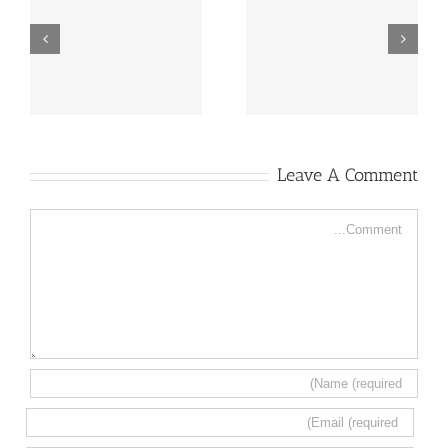
حول مكانًك إلى مكان
تلميع رخام الإدراج
يشبه القصر في اللمعان
0553960210
Leave A Comment
Comment