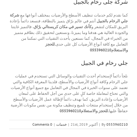
شركة جلى رخام بالجبيل
كما نقدم لكم خدمات تنظيف الأسطح والأرضيات بمختلف أنواعها مع
شركة
جلي الرخام بالجبيل
أنتم في عالم برّاق يتميز بالنظافة، فنسعد دائماً بإعادة
البريق للمكان لتشعر و
كأنك تسير في مكان كريستالي برّاق
، فالتميز غايتنا
والجودة العالية هي هدفنا وما يميزنا، ونستعين لتحقيق ذلك بطاقم متميز
من الخبراء في المجال، كما نستعين بأحدث التقنيات التي تمكننا من
التعامل مع كافة أنواع الأرضيات كل على حدى
.للحجز
والاستعلام0553960210
جلي رخام في الجبيل
نلجأ دائماً لإستخدام أحدث التقنيات والوسائل التي تستخدم في عمليات
جلي الرخام وكافة أنواع الأرضيات والأسطح، فلدينا المعرفة الكافية والتي
تعتمد على سنوات الخبرة في المجال في التعامل مع جميع أنواع الأرضيات
والتي تحتاج لمعاملة خاصة كلٍ على حدى من أجل الحفاظ على لمعان
الأرضيات وإعادة البريق، كما نهدف دائماً لإطالة عمل الأرضيات والأسطح
من خلال إستخدام منتجات تلميع وتنظيف مكونة من نفس مكونات الأرضية
حفاظاً عليها
.للحجز والاستعلام0553960210
0553960210
By
|
أكتوبر 21st, 2019
|
خدمات
|
0 Comments