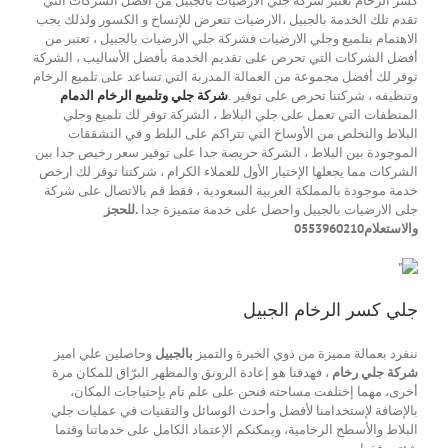
كسر الرخام تعتبر شركة جلي الارضيات بالجبيل من افضل الشركات التي
تقدم تلك الخدمة بالجبيل ،الارضيات تتعرض للإتساخ و الكسور ولذلك يجب
الاهتمام بتلميع وجلي الارضيات فشركة جلي الارضيات بالجبيل ، تعتبر من
أفضل الشركات التي تحرص على تقديم الخدمة بأفضل الأساليب ، الشركة
توفر لك أفضل مجموعة من العمالة المدربة التي تساعد على تلميع الرخام
وتنظيفه ، شركتنا تحرص على توفير .
شركة جلي وتلميع الرخام الدمام
المنظفات التي تعمل على جلي البلاط ، الشركة توفر لك تلميع وجلي
البلاط والتخلص من الأوساخ التي تتراكم على البلط و في التشققات
الموجودة بين البلاط ، الشركة حريصة جدا على توفير سعر رخيص جدا بين
الشركات مما يجعلها الإختيار الأول للعملاء الكرام ، شركتنا توفر لك ارخص
خدمة موجودة بالمملكة العربية السعودية ، فقط قم بالاتصال على شركة
جلى الارضيات بالجبيل واحصل على خدمة متميزة جدا
.للحجز
والاستعلام0553960210
جلي كسر الرخام الجبيل
ننفرد بعمالة مميزة من ذوي الخبرة والتميز
بالجبيل
وحاصلين علي اميز
شركة جلي رخام
، فهدفنا هو إعادة الرونق والمظهر البرّاق للمكان مرة
أخرى، مهما إختلفت مساحته فنحن على علم تام بإحتياجات المكان،
بالإضافة لإستخدامنا لأفضل وأحدث الوسائل والتقنيات في عمليات جلي
البلاط والأسطح الرخامية، ويمكنكم الإعتماد الكامل على خدماتنا وقتما