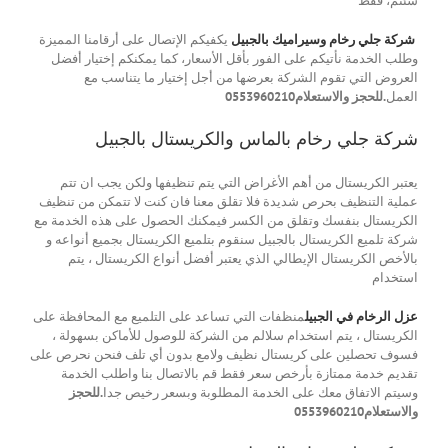
شئتم، فقط
شركة جلي رخام وسيراميك بالجبيل
يكفيكم الإتصال على أرقامنا المميزة
وطلب الخدمة نأتيكم على الفور بأقل الأسعار، كما يمكنكم إختيار أفضل
العروض التي تقوم الشركة بعرضها من أجل إختيار ما يتناسب مع
العمل
.للحجز والاستعلام0553960210
شركة جلي رخام بالماس والكريستال بالجبيل
يعتبر الكريستال من أهم الأغراض التي يتم تنظيفها ولكن يجب ان تتم
عملية التنظيف بحرص شديدة فلا تقلق معنا فان كنت لا تتمكن من تنظيف
الكريستال بنفسك وتقلق من الكسر فيمكنك الحصول على هذه الخدمة مع
شركة تلميع الكريستال بالجبيل سنقوم بتلميع الكريستال بجميع أنواعه و
بالأخص الكريستال الإيطالي الذي يعتبر أفضل أنواع الكريستال ، يتم
استخدام
عزل الرخام في الجبيل
منظفات التي تساعد على التلميع مع المحافظة على
الكريستال ، يتم استخدام سلالم من الشركة للوصول للأماكن بسهولة ،
فسوف تحصلين على كريستال نظيف ولامع بدون أي تلف فنحن نحرص على
تقديم خدمة ممتازة بأرخص سعر فقط قم بالاتصال بنا واطلب الخدمة
وسيتم الاتفاق معك على الخدمة المطلوبة وبسعر رخيص جدا
.للحجز
والاستعلام0553960210