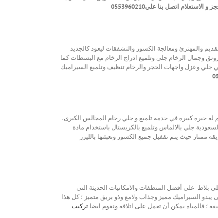
ز و الاستعلام اتصل بنا علي0553960210
لقديم والمهترئ ومعالجة الكسور والتشققات ليعود كالجديد
رونق وجمال الرخام جلي وتلميع ادراج الرخام مع البسطات كما
كسي جلي وعزل واجهات الحجر والرخام تنظيف وتلميع السيراميك
له خبرة كبيرة في خدمة تلميع و جلي رخام المجالس الكبرى،
لسعودية جلي بالالماس وتلميع بالكريستال باستخدام مادة
قه ممتاز حيث يتم تقفيل جميع الكسور وتعبئتها بالليزر
جلي بلاط على أفضل المنظفات والامكانيات الحديثة التى
يبدو السيراميك مميز وجذاب ولامع وذو بريق متميز ؛ كل هذا
ظيفه ؛ فالمياه يمكن أن تعمل على اتلافه ونقوم ايضا
تركيب