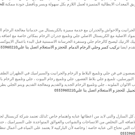
ق المعدات الايطالية المتميزة لعمل اللازم بكل سهولة ويسر وبأفضل جودة ممكنة.
للحج
 والجرانيت والاحواش والجدران مع خدمة مميزة بالكريستال من خدماتنا معالجة الرخام ا
مواد الاصلية مع الكريستال الاصلي جلي وتلميع جدران الرخام بمكائن خاصة مع اضافه 
ييك الارتيك ليصبح كالرخام جلي وسنفرة الخرسانة الاسمنتية قبل البدء باعمال الايبو
نقدم ايضا
تركيب كسر وجلي الرخام الدمام
.
للحجز و الاستعلام اتصل بنا علي0553960210
صصون في فن جلي وتلميع البلاط و الرخام والجرانيت والسيراميك في الظهران الطقم 
بورسلين، تلميع و جلي بلاط القصور، جلي وتلميع رخام البيوت ، جلي وتلميع الرخام با
الوان الملونه ، جلي وتلميع الرخام الجديد والقديم ومعالجة القديم. ويتم الجلي بطري
جبيل
.
للحجز و الاستعلام اتصل بنا علي0553960210
ى كل المنازل والتى لابد من اعطائها عنايه واهتمام خاص ؛لذلك تعتمد شركة كريستال ل
ضافه الى التخلص من الاتساخات والشوائب والعوالق المتواجدة على السيراميك ، حتى 
يات التى تحتاج الى عنايه خاصه ؛ وخاصه لأن الباركييه لا يعتمد على المياه فى أعمال تن