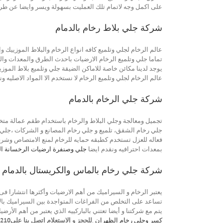
على اكمل وجه لاتمام تلك العمليت بسهولة ويسر وايضا عن طري
شركة جلي بلاط رخام بالدمام
عالم الرخام لجلي وتلميع كافه انواع الرخام والبلاط الموزييك
تماما جلي وتلميع الرخام الارضيات باحدث الطرق والمعدات وال
يوجد لدينا مكائن خاصة للاماكن الضيقة جلي وتلميع بلاط الموز
عالم الرخام لجلي وتلميع الرخام لا نستخدم الا المواد الاصليه و
شركة جلي الرخام بالدمام
تجميل ومعالجة وجلي البلاط والرخام باستخدام طقم عمالة متخ
جلي رخام الشقق، تلميع و جلي رخام المصانع و الشركات ،جلي ال
فعاله للعزل تستخدم كطبقه حمايه للرخام لمنع الامتصاص وشرب ال
بمعدات احترافيه ونقدم ايضا
جلي وصنفرة ارضيات الرخسانة ال
شركة جلي رخام بالماس والكريستال بالدمام
يعتبر الرخام و السيراميك من أهم الارضيات وأكثرها انتشارا ف
تساعد على التخلص من الفراغات المتواجدة بين السيراميك بالا
يتم مع شركتنا و أيضا تعتني بالباركييه الذي يعتبر من أهم الأرض
كسر وجلي رخام الظهران
.
للحجز و الاستعلام اتصل بنا علي0553960210