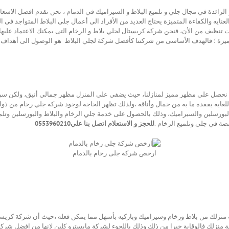
لرائدة في مجال جلي و تلميع البلاط و السيراميك في الدمام ، نحن نقدم افضل الاسعار 
لعنايه والكفاءة المتميزة يحتاج العديد من الأفراد الى أعمال جلى البلاط المتواجد ف
تنظيف من الأن، فنحن شركة كريستال لجلي بلاط و الرخام التى يمكنك الاعتماد عليها 
يزة ؛ فالهدف الأساسى من شركتنا كأفضل شركة لجلي البلاط هو الوصول الى أهداف الأ
أن نحصل على مظهر مميز لمنازلنا، حيث يضفي على المنزل مظهر جمالي أنيق، ولكن سرع
لغاية يفقده ما به من جمال وأناقة ،ولذلك تظهر الحاجة لوجود شركة جلي رخام من ذوا
والبورسلين والسيراميك، وذلك بالحصول على خدمة جلي الرخام والبلاط والبورسلين وتل
ة في جلي وتلميع الرخام .
للحجز و الاستعلام اتصل بنا علي0553960210
ارخص شركة جلى رخام بالدمام
منزلك من بلاط ورخام وسيراميك وباركيه بأسهل مما يمكن فعله ،حيث أن شركة كريستال
ة منزلك فالوقاية خيرا من ذلك وذلك باللجوء لشركة مايسترو كلين لانها من افضل شر