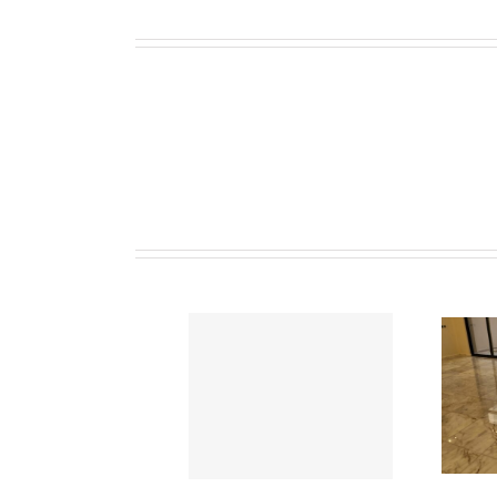
تنظيف الرخام والبلاط
تلميع الرخام والبلاط
بالكريستال
0553960210