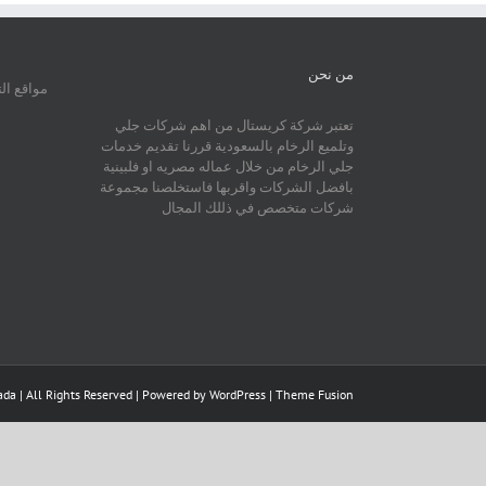
من نحن
مواقع ال
تعتبر شركة كريستال من اهم شركات جلي
وتلميع الرخام بالسعودية قررنا تقديم خدمات
جلي الرخام من خلال عماله مصريه او فلبينية
بافضل الشركات واقربها فاستخلصنا مجموعة
شركات متخصص في ذللك المجال
da | All Rights Reserved | Powered by
WordPress
|
Theme Fusion