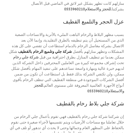
منازلهم كانت تظهر بشكل غير لائق في الماضي قبل الأتصال
بشركتنا
.للحجز والاستعلام0553960210
عزل الحجر والتلميع القطيف
بسبب مظهر البلاط والرخام الباهت المليء بالأتربة والاتساخات الصعبة
الذي من المستحيل أن يتم تنظيفه بالطرق التقليدية، وإنما الآن بعد
الاتصال بشركة مغاسل الرخام بالدمام استطاعت أن تقضي على كل هذه
المشكلات وتظهر منازلهم بأفضل
شركة جلي وتلميع الرخام بالقطيف
شكل
ممكن بعدما تم تنظيف المنازل بطرق احترافية من قبل
شركة جلي رخام
تحت إشراف مجموعة كبيرة من العاملين المحترفين داخل الشركة الذين
لديهم خبرة عالية ومهارة واسعة تساعدهم على تنفيذ المهام بأفضل شكل
ممكن، ولن تكتفي الشركة بذلك فقط بل استطاعت أن تكون من ضمن
أفضل الشركات الموجودة في منطقة القطيف التي تنظف الرخام بأقوى
أنواع الأجهزة العالمية المعروفة على مستوى العالم
.للحجز
والاستعلام0553960210
شركة جلي بلاط رخام بالقطيف
إن شركتنا شركة جلي رخام بالقطيف فهي تقوم بأعمال جلي الرخام من
خلال تعاملنا مع مساحات الأرضيات ويتم تقسيمها لأجزاء صغيرة حتى نقوم
بالحفاظ على المظهر العام وجمالها وحتى لا يحدث أي تدهور أو تلف في أي