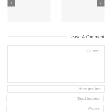
حول مكانًك إلى مكان
تلميع رخام الإدراج
يشبه القصر في اللمعان
0553960210
Leave A Comment
Comment