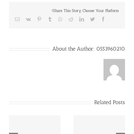
Share This Story, Choose Your Platform!
Email
Vk
Pinterest
Tumblr
Whatsapp
Reddit
LinkedIn
Twitter
Facebook
About the Author:
0553960210
Related Posts