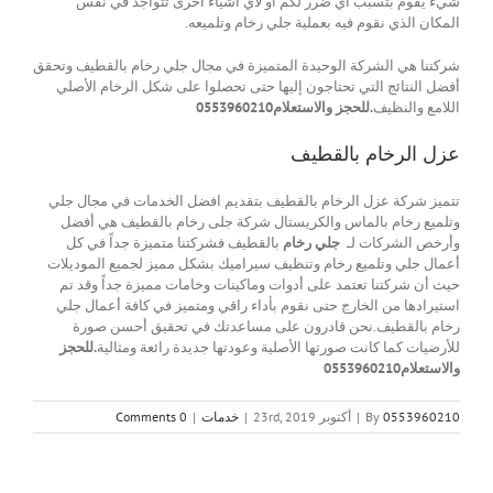
شيء يقوم بتسبب أي ضرر لكم أو لأي أشياء أخرى تتواجد في نفس
المكان الذي نقوم فيه بعملية جلي رخام وتلميعه.
شركتنا هي الشركة الوحيدة المتميزة في مجال جلي رخام بالقطيف وتحقق
أفضل النتائج التي تحتاجون إليها حتى تحصلوا على شكل الرخام الأصلي
اللامع والنظيف
.للحجز والاستعلام0553960210
عزل الرخام بالقطيف
تتميز شركة عزل الرخام بالقطيف بتقديم افضل الخدمات في مجال جلي
وتلميع رخام بالماس والكريستال شركة جلى رخام بالقطيف هي أفضل
وأرخص الشركات لـ
جلي رخام
بالقطيف فشركتنا متميزة جداً في كل
أعمال جلي وتلميع رخام وتنظيف سيراميك بشكل مميز لجميع الموديلات
حيث أن شركتنا تعتمد على أدوات وماكينات وخامات مميزة جداً وقد تم
استيرادها من الخارج حتى نقوم بأداء راقي ومتميز في كافة أعمال جلي
رخام بالقطيف.نحن قادرون على مساعدتك في تحقيق أحسن صورة
للأرضيات كما كانت صورتها الأصلية وعودتها جديدة رائعة ومثالية
.للحجز
والاستعلام0553960210
0553960210
By
|
أكتوبر 23rd, 2019
|
خدمات
|
0 Comments