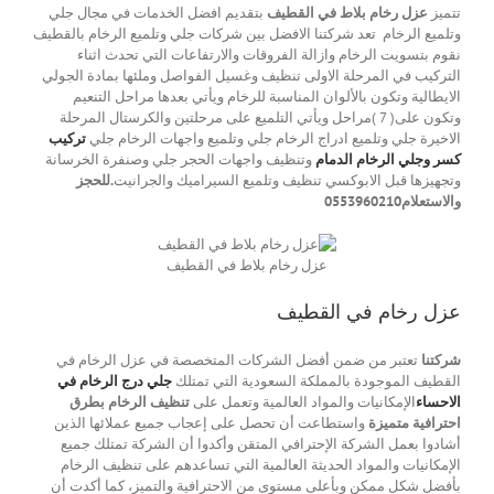
تتميز
عزل رخام بلاط في القطيف
بتقديم افضل الخدمات في مجال جلي
وتلميع الرخام تعد شركتنا الافضل بين شركات جلي وتلميع الرخام بالقطيف
نقوم بتسويت الرخام وازالة الفروقات والارتفاعات التي تحدث اثناء
التركيب في المرحلة الاولى تنظيف وغسيل الفواصل وملئها بمادة الجولي
الايطالية وتكون بالألوان المناسبة للرخام ويأتي بعدها مراحل التنعيم
وتكون على( 7 )مراحل ويأتي التلميع على مرحلتين والكرستال المرحلة
الاخيرة جلي وتلميع ادراج الرخام جلي وتلميع واجهات الرخام جلي
تركيب
كسر وجلي الرخام الدمام
وتنظيف واجهات الحجر جلي وصنفرة الخرسانة
وتجهيزها قبل الابوكسي تنظيف وتلميع السيراميك والجرانيت
.للحجز
والاستعلام0553960210
عزل رخام بلاط في القطيف
عزل رخام في القطيف
شركتنا
تعتبر من ضمن أفضل الشركات المتخصصة في عزل الرخام في
القطيف الموجودة بالمملكة السعودية التي تمتلك
جلي درج الرخام في
الاحساء
الإمكانيات والمواد العالمية وتعمل على
تنظيف الرخام بطرق
احترافية متميزة
واستطاعت أن تحصل على إعجاب جميع عملائها الذين
أشادوا بعمل الشركة الإحترافي المتقن وأكدوا أن الشركة تمتلك جميع
الإمكانيات والمواد الحديثة العالمية التي تساعدهم على تنظيف الرخام
بأفضل شكل ممكن وبأعلى مستوى من الاحترافية والتميز، كما أكدت أن