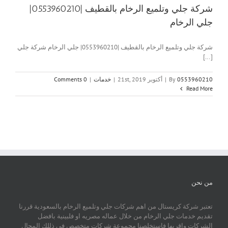
شركة جلي وتلميع الرخام بالقطيف |0553960210|
جلي الرخام
شركة جلي وتلميع الرخام بالقطيف |0553960210| جلي الرخام شركة جلي
[...]
0553960210
By
|
أكتوبر 21st, 2019
|
خدمات
|
0 Comments
Read More
من نحن
تعتبر شركة كريستال من اهم شركات جلي وتلميع الرخام بالسعودية قررنا
تقديم خدمات جلي الرخام من خلال عماله مصريه او فلبينية بافضل
الشركات واقربها فاستخلصنا مجموعة شركات متخصص في ذللك المجال