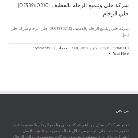
شركة جلي وتلميع الرخام بالقطيف |0553960210|
جلي الرخام
شركة جلي وتلميع الرخام بالقطيف |0553960210| جلي الرخام شركة جلي
[...]
0553960210
By
|
أكتوبر 21st, 2019
|
خدمات
|
0 Comments
Read More
من نحن
تعتبر شركة كريستال من اهم شركات جلي وتلميع الرخام بالسعودية قررنا
تقديم خدمات جلي الرخام من خلال عماله مصريه او فلبينية بافضل
الشركات واقربها فاستخلصنا مجموعة شركات متخصص في ذللك المجال