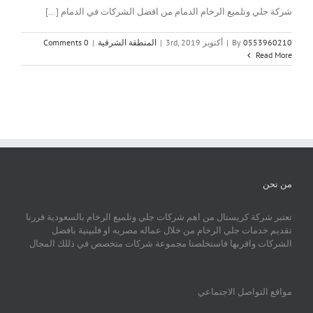
شركة جلي وتلميع الرخام الدمام من افضل الشركات في الدمام [...]
0553960210
By
|
أكتوبر 3rd, 2019
|
المنطقة الشرقية
|
0 Comments
Read More
من نحن
تعتبر شركة كريستال من اهم شركات جلي وتلميع الرخام بالسعودية قررنا
تقديم خدمات جلي الرخام من خلال عماله مصريه او فلبينية بافضل
الشركات واقربها فاستخلصنا مجموعة شركات متخصص في ذللك المجال
مواقع التواصل الاجتماعي