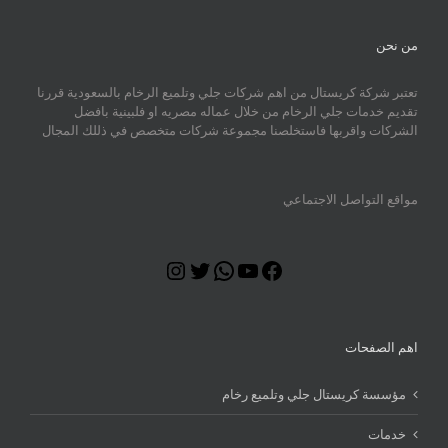
من نحن
تعتبر شركة كريستال من اهم شركات جلي وتلميع الرخام بالسعودية قررنا
تقديم خدمات جلي الرخام من خلال عماله مصريه او فلبينية بافضل
الشركات واقربها فاستخلصنا مجموعة شركات متخصص في ذللك المجال
مواقع التواصل الاجتماعي
Instagram
Twitter
WhatsApp
YouTube
Facebook
اهم الصفحات
مؤسسة كريستال جلي وتلميع رخام
خدمات