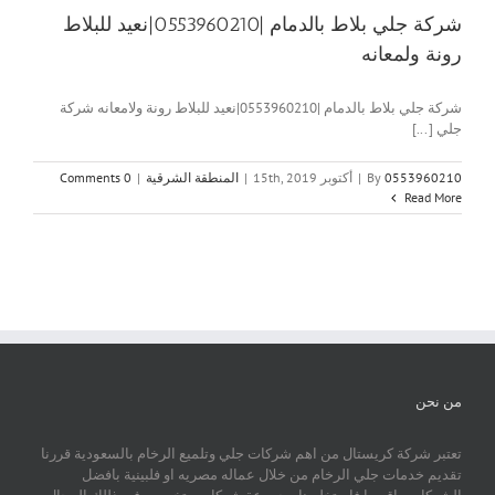
شركة جلي بلاط بالدمام |0553960210|نعيد للبلاط
رونة ولمعانه
شركة جلي بلاط بالدمام |0553960210|نعيد للبلاط رونة ولامعانه شركة
جلي [...]
0553960210
By
|
أكتوبر 15th, 2019
|
المنطقة الشرقية
|
0 Comments
Read More
من نحن
تعتبر شركة كريستال من اهم شركات جلي وتلميع الرخام بالسعودية قررنا
تقديم خدمات جلي الرخام من خلال عماله مصريه او فلبينية بافضل