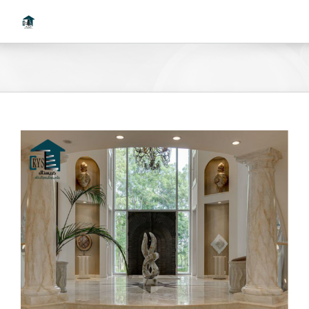
Ski
t
conten