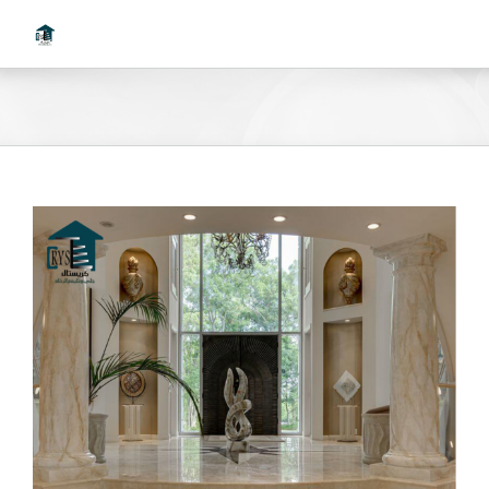
Ski
t
conten