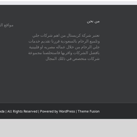
من نحن
مواقع ال
تعتبر شركة كريستال من اهم شركات جلي
وتلميع الرخام بالسعودية قررنا تقديم خدمات
جلي الرخام من خلال عماله مصريه او فلبينية
بافضل الشركات واقربها فاستخلصنا مجموعة
شركات متخصص في ذللك المجال
da | All Rights Reserved | Powered by
WordPress
|
Theme Fusion