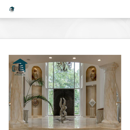
Ski
t
conten