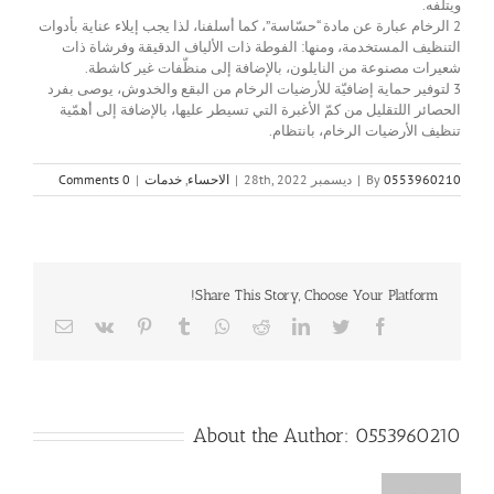
ويتلفه.
2 الرخام عبارة عن مادة “حسّاسة”، كما أسلفنا، لذا يجب إيلاء عناية بأدوات
التنظيف المستخدمة، ومنها: الفوطة ذات الألياف الدقيقة وفرشاة ذات
شعيرات مصنوعة من النايلون، بالإضافة إلى منظّفات غير كاشطة.
3 لتوفير حماية إضافيّة للأرضيات الرخام من البقع والخدوش، يوصى بفرد
الحصائر اللتقليل من كمّ الأغبرة التي تسيطر عليها، بالإضافة إلى أهمّية
تنظيف الأرضيات الرخام، بانتظام.
0553960210
By
|
ديسمبر 28th, 2022
|
الاحساء
,
خدمات
|
0 Comments
Share This Story, Choose Your Platform!
Email
Vk
Pinterest
Tumblr
Whatsapp
Reddit
LinkedIn
Twitter
Facebook
About the Author:
0553960210