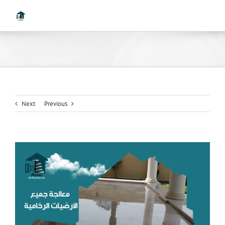
Ski
t
conten
Next
Previous