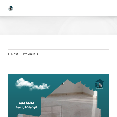
Ski
t
conten
Next
Previous