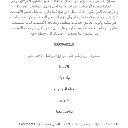
السطح الأملس ، مما يزيد من معدل الاحتكاك عليها لتقليل الانزلاق ، وهي
عملية مفيدة لأرضيات المرآب والمداخل وحول حمامات السباحة
والأرضيات التي تكون دائمًا مبلل. الواضح كما ذكرنا سابقًا ، يعتبر الأسمنت
خيارًا غير مكلف مقارنة بالرخام وأي نوع آخر من البلاط ، ولكن أحد سلبياته
هو شكله ولونه الغامق. خدمات تنظيف ومعالجة الأسمنت لدينا ستمنحك
مظهر الرخام بتكلفة الأسمنت.ليس عليك أن تنفق أكثر من صب الأسمنت
ثم السماح لنا بتحويل أرضياتك إلى سطح لامع.
0553960210
نتشرف بزيارتكم على مواقع التواصل الاجتماعي
الانستا
تيك توك
قناة اليوتيوب
التويتر
تواصل معنا
0553960210
By
|
ديسمبر 21st, 2022
|
الخبر
,
خدمات
|
0 Comments