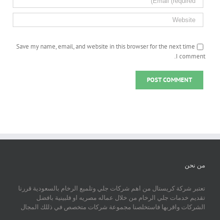
Save my name, email, and website in this browser for the next time
I comment.
من نحن
تعتبر شركة كريستال من اهم شركات جلي وتلميع الرخام بالسعودية قررنا
تقديم خدمات جلي الرخام من خلال عماله مصريه او فلبينية بافضل
الشركات واقربها فاستخلصنا مجموعة شركات متخصص في ذللك المجال