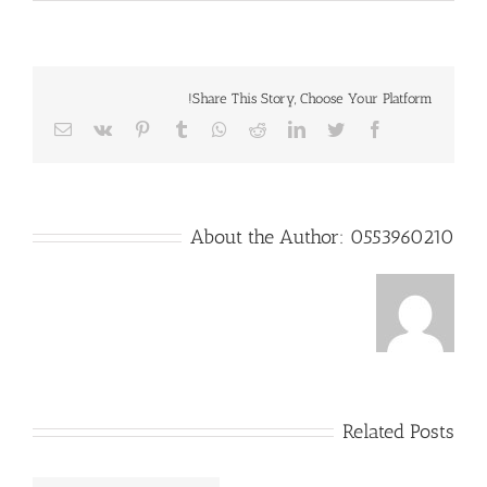
Share This Story, Choose Your Platform!
Email
Vk
Pinterest
Tumblr
Whatsapp
Reddit
LinkedIn
Twitter
Facebook
About the Author:
0553960210
Related Posts