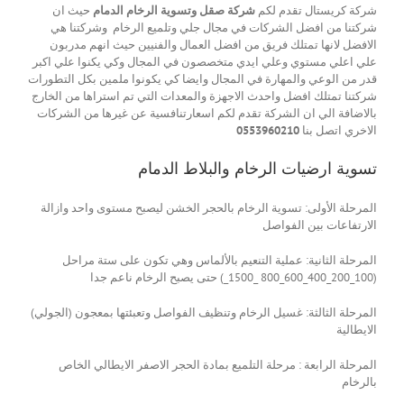
شركة كريستال تقدم لكم
شركة صقل وتسوية الرخام الدمام
حيث ان
شركتنا من افضل الشركات في مجال جلي وتلميع الرخام وشركتنا هي
الافضل لانها تمتلك فريق من افضل العمال والفنيين حيث انهم مدربون
علي اعلي مستوي وعلي ايدي متخصصون في المجال وكي يكنوا علي اكبر
قدر من الوعي والمهارة في المجال وايضا كي يكونوا ملمين بكل التطورات
شركتنا تمتلك افضل واحدث الاجهزة والمعدات التي تم استراها من الخارج
بالاضافة الي ان الشركة تقدم لكم اسعارتنافسية عن غيرها من الشركات
الاخري اتصل بنا
0553960210
تسوية ارضيات الرخام والبلاط الدمام
المرحلة الأولى: تسوية الرخام بالحجر الخشن ليصبح مستوى واحد وازالة
الارتفاعات بين الفواصل
المرحلة الثانية: عملية التنعيم بالألماس وهي تكون على ستة مراحل
(100_200_400_600_800 _1500_) حتى يصبح الرخام ناعم جدا
المرحلة الثالثة: غسيل الرخام وتنظيف الفواصل وتعبئتها بمعجون (الجولي)
الايطالية
المرحلة الرابعة : مرحلة التلميع بمادة الحجر الاصفر الايطالي الخاص
بالرخام