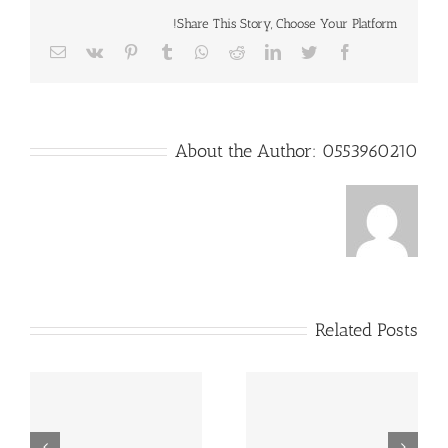
Share This Story, Choose Your Platform!
Email
Vk
Pinterest
Tumblr
Whatsapp
Reddit
LinkedIn
Twitter
Facebook
About the Author:
0553960210
Related Posts