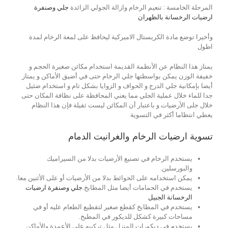
المرحلة الخامسة : تنعيم الرخام وازالة الجولي الزائدة
جلي وصنفرة
ارضيات الرخسانة بالظهران
وأخيرا توضع مادة الكريستال الاميركية ليحافظ على لمعة الرخام لمدة
اطول
يمتاز هذا النظام عن الأنظمة القديمة استخدام مكائن صغيرة الحجم و
خفيفة الوزن يمكن بواسطتها جلي الرخام حتى في أضيق الأماكن و يمتاز
أيضا بإمكانية جلي الدرج و الحواف و الزوايا بشكل تام و استخدام ضئيل
جدا للماء خلال عملية الجلي مما يعني المحافظة على نظافة المكان حتى
خلال جلى الأرضيات و باعتبار أن المكائن ليست ثقيلة فإن هذا النظام
يعطي انتظاما أكثر في التسوية
تسوية ارضيات الرخام والغرانيت الدمام
يستخدم الرخام في تصنيع الأرضيات بدلا من السيراميك
والبورسلين.
يمكن استخدامه على الحوائط بدلا من الأرضيات أو على الأثنين معا.
يستخدم في الحمامات أيضا مثل المطابخ.
جلي وصنفرة ارضيات
الرخسانة الجبيل
يستخدم في المطابخ كقطع صغير لتقطيع الطعام عليه أو في
مساحات كبيرة كشكل للديكور في المطبخ.
يستخدم في ديكورات المنزل مثل تركيبه على الأعمدة والأماكن