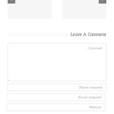
حول مكانًك إلى مكان
شركة تنظيف بلاط
يشبه القصر في اللمعان
ورخام 0553960210
Leave A Comment
Comment