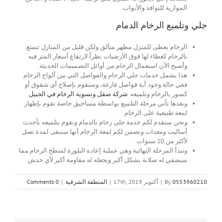
الموازية للنوافذ والأبواب.
جلي وتلميع الرخام الدمام
الرخام يعطى للمنزل مظهر متألق ولكن قليل من المنازل تتمتع
بالرخام كغطاء لها فوق الأرضيات نظراً لارتفاع أسعار المتر فيه
وأصبح الآن استعمال الرخام من أوائل التصميمات الحديثة.
هذا يشمل خدمات جلي الرخام والفواصل التي بين ألواح الرخام
ففي حالة وجود أية فواصل فارغة، وسنقوم بإصلاح أي شقوق أو
كسور بالرخام وتلميعه.
شركة صقل وتسوية الرخام في الجبيل
وبعدها تأتي مرحلة التلميع بواسطة مساحيق خاصة تقوم بإظهار
لمعة طبيعية على الرخام.
ونحن سنقدم لكم خدمة جلي رخام بالدمام ونقوم بتلميعه بأحدث
أساليب ومعدات ونضمن لكم لمعة الرخام أنها ستبقى لمدة تصل
لأكثر من 10 سنوات.
وتبدأ المرحلة النهائية وهي عملية إعادة البلورة لسطح الرخام مما
سيضفي له صلابة بشكل أكبر ويجعله له مقاومة أكبر لأي خدش.
0553960210
By
|
أكتوبر 17th, 2019
|
المنطقة الشرقية
|
0 Comments