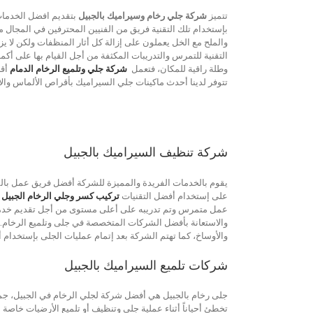
تتميز
شركة جلي رخام وسيراميك بالجبيل
بتقديم افضل الخدمات 
بإستخدام تلك التقنية فريق من الفنيين المحترفين في المجال م
والملح مع الخل يعملون على إزالة كل أثار المنظفات ولكن لا ي
التقنية للتمرس والتدريبات المكثفة من أجل القيام بها على أك
وطلة راقية للمكان، فتعمل
شركة جلي وتلميع الرخام الدمام
أقر
تتوفر لدينا أحدث ماكينات جلي السيراميك بأقراص الألماس وال
شركة تنظيف السيراميك بالجبيل
يقوم بالخدمات الفريدة والمميزة للشركة أفضل فريق عمل بالم
على إستخدام أفضل التقنيات
تركيب كسر وجلي الرخام الجبيل
و
عمل متمرس وتم تدريبه على أعلى مستوى من أجل تقديم خدمة 
والاستعانة بأفضل الشركات المتخصصة في جلى وتلميع الرخام.اهت
والأوساخ، كما تهتم الشركة بعد إتمام عمليات الجلى بإستخدام أق
شركات تلميع السيراميك بالجبيل
جلى رخام بالجبيل هي أفضل شركة لجلي الرخام في الجبيل، جمي
تخطئ أحياناً أثناء عملية جلي وتنظيف أو تلميع الأرضيات خاص