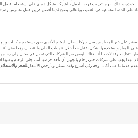
ن الجودة، ولذلك نقوم بتدريب فريق العمل بالشركة بشكل دوري على إستخدام أفضل ال
تماد على الدقة المتناهية في التنفيذ، وبالتالي يصبح لدينا أفضل فريق عمل متمرس وت
غير على غير المعتاد من قبل شركات جلي الرخام الأخرى.نحن نستخدم ماكينات وزنها خ
ظ على المياه ونستخدمها بشكل ضئيل جداً خلال عمليات الجلي والتنظيف وهذا يعني أن
لية تنظيفه وقد لاحظنا أنه هناك البعض من الشركات التي تعمل في مجال جلي رخام بالج
 .لهذا يجب على شركات جلي رخام بالجبيل أن تأخذ حرصها أثناء جلي الرخام وعليها استخ
نا نقدم خدماتنا على أكمل وجه وفي أسرع وقت ممكن وبأرخص الأسعار
.للحجز والاستعلام 0553960210