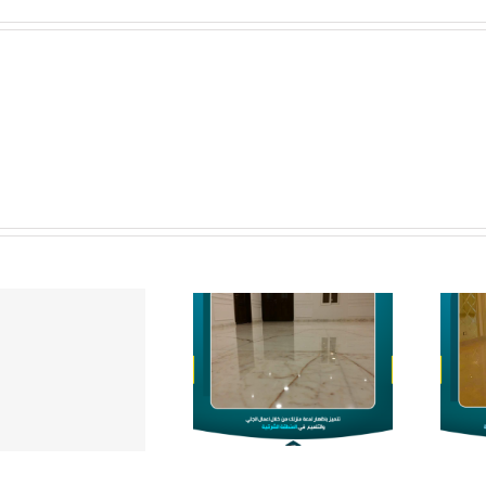
الفرق بين الجرانيت
حول مكانًك إلى مكان
والرخام
يشبه القصر في اللمعان