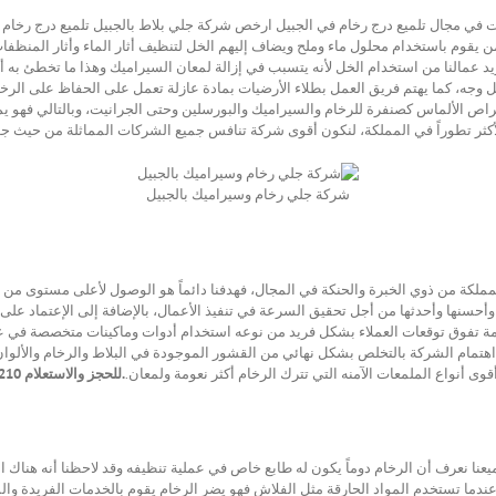
في مجال تلميع درج رخام في الجبيل ارخص شركة جلي بلاط بالجبيل تلميع درج رخام في
ن يقوم باستخدام محلول ماء وملح ويضاف إليهم الخل لتنظيف أثار الماء وأثار المنظفا
زيد عمالنا من استخدام الخل لأنه يتسبب في إزالة لمعان السيراميك وهذا ما تخطئ به
مل وجه، كما يهتم فريق العمل بطلاء الأرضيات بمادة عازلة تعمل على الحفاظ على الرخ
اص الألماس كصنفرة للرخام والسيراميك والبورسلين وحتى الجرانيت، وبالتالي فهو يمن
أكثر تطوراً في المملكة، لنكون أقوى شركة تنافس جميع الشركات المماثلة من حيث جو
شركة جلي رخام وسيراميك بالجبيل
ملكة من ذوي الخبرة والحنكة في المجال، فهدفنا دائماً هو الوصول لأعلى مستوى من
أحسنها وأحدثها من أجل تحقيق السرعة في تنفيذ الأعمال، بالإضافة إلى الإعتماد على ال
تفوق توقعات العملاء بشكل فريد من نوعه استخدام أدوات وماكينات متخصصة في عملي
مام الشركة بالتخلص بشكل نهائي من القشور الموجودة في البلاط والرخام والألوان ال
وى أنواع الملمعات الآمنه التي تترك الرخام أكثر نعومة ولمعان.
.للحجز والاستعلام 0553960210
عنا نعرف أن الرخام دوماً يكون له طابع خاص في عملية تنظيفه وقد لاحظنا أنه هناك
ة عندما تستخدم المواد الحارقة مثل الفلاش فهو يضر الرخام يقوم بالخدمات الفريدة 