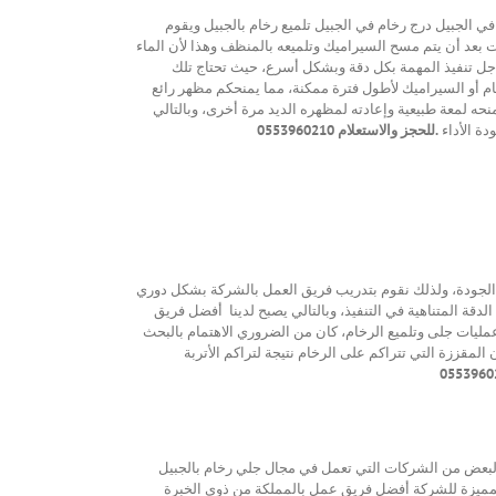
 الجبيل درج رخام في الجبيل تلميع رخام بالجبيل ويقوم
ت بعد أن يتم مسح السيراميك وتلميعه بالمنظف وهذا لأن الماء
 أجل تنفيذ المهمة بكل دقة وبشكل أسرع، حيث تحتاج تلك
ام أو السيراميك لأطول فترة ممكنة، مما يمنحكم مظهر رائع
حه لمعة طبيعية وإعادته لمظهره الديد مرة أخرى، وبالتالي
دة الأداء
.للحجز والاستعلام 0553960210
 الجودة، ولذلك نقوم بتدريب فريق العمل بالشركة بشكل دوري
دقة المتناهية في التنفيذ، وبالتالي يصبح لدينا أفضل فريق
ات جلى وتلميع الرخام، كان من الضروري الاهتمام بالبحث
مقززة التي تتراكم على الرخام نتيجة لتراكم الأتربة
 البعض من الشركات التي تعمل في مجال جلي رخام بالجبيل
والمميزة للشركة أفضل فريق عمل بالمملكة من ذوي الخبرة