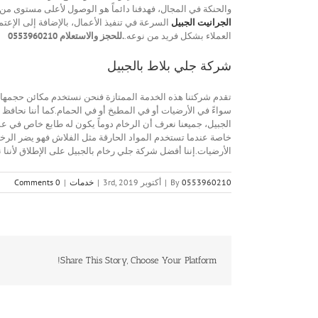
والحنكة في المجال، فهدفنا دائماً هو الوصول لأعلى مستوى م
الجرانيت الجبيل
السرعة في تنفيذ الأعمال، بالإضافة إلى الإع
العملاء بشكل فريد من نوعه.
.للحجز والاستعلام 0553960210
شركة جلي بلاط بالجبيل
تقدم شركتنا هذه الخدمة الممتازة فنحن نستخدم مكائن حجمها ص
سواءً في الأرضيات أو في المطبخ أو في الحمام.كما أننا نحاف
الجبيل، جميعنا نعرف أن الرخام دوماً يكون له طابع خاص في عم
خاصة عندما تستخدم المواد الحارقة مثل الفلاش فهو يضر الرخام
الأرضيات.إننا أفضل شركة جلي رخام بالجبيل على الإطلاق لأن
0553960210
By
|
أكتوبر 3rd, 2019
|
خدمات
|
0 Comments
Share This Story, Choose Your Platform!