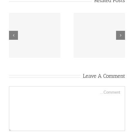
Related Posts
حول مكانًك إلى مكان
شركة تنظيف بلاط
يشبه القصر في اللمعان
ورخام 0553960210
Leave A Comment
Comment