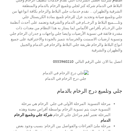
الدمام
شركتنا افضل الشركات التي تقدم خدمات تنظيف الرخام وجلي
البلاط في الدمام شركة كنز لجلي وتلميع الرخام بالدمام والمنطقة
الشرقية والظهران … نقدم خدمات جلي البلاط والرخام بكافة انواعها من
جلي وتلميع صيانة وتجديد عزل للرخام تلميع بمادة الكريستال جلي
وتلــــميع البلاط و الرخــام في الدمام والشرقية وتعتمد على أحدث أنظمة
جلي الرخــام بأقراص الألماس لما يمتاز به هذا النظام من معدات ذات
مقدرة فائقة في تسوية الأرضيات وايضا جلي واجهات و جدران الرخام جلي
وتسوية ارضيات الاسمنت والخرسانة نتميز بالجودة والاحترافية على جميع
انواع البلاط والرخام طريقة جلي البلاط والرخام في الدمام والجبيل
والظهران والشرقية
اتصل بنا الان علي الرقم التالي
0553960210
جلي درج الرخام في الدمام
جلي وتلميع درج الرخام بالدمام
مرحلة التسوية: المرحلة الأولى في جلي الرخام هي مرحلة
التسوية حيث يتم تسوية الرخام بواسطة أقراص معينة وهذه
المرحلة تعتبر أهم مراحل جلي الرخام.
شركة جلي وتلميع الرخام
الدمام
مرحلة ملئ الفراغات والفواصل بين الرخام: بسبب وجود بعض