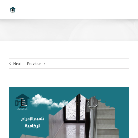
Ski
t
conten
Next
Previous