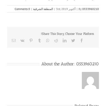
0553960210
By
|
أكتوبر 3rd, 2019
|
المنطقة الشرقية
|
0 Comments
Share This Story, Choose Your Platform!
Email
Vk
Pinterest
Tumblr
Whatsapp
Reddit
LinkedIn
Twitter
Facebook
About the Author:
0553960210