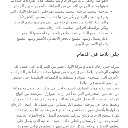
الفواصل والفراغات بين الرخام يتم تنظيف هذه الفراغات جيدا ثم
تعبئها بمادة الجولي للتخلص من الفراغات الموجودة بين الرخام.
مرحلة التنعيم: مرحلة التنعيم تنقسم لمرحلتين المرحلة الأولى التي
يتم فيها تنعيم الرخام ولكن مرة واحدة بما يسمى (الحجر 60)
والمرحلة الثانية من تنعيم الرخام هي التي يتم فيها تنعيم الرخام
ولكن بواسطة أقراص ألماسية ذات أرقام معينة.
مرحلة تلميع الرخام: تتعدد طرق تلميع الرخام فمنها التلميع
بالكريستال ومنها التلميع بالحجر الأيطالي الأصفر ومنها التلميع
بالملح الأسباني الأبيض.
جلي بلاط في الدمام
شركة جلي رخام بالدمام مزايا الأولى تعتبر من الشركات التي تعمل على
تنظيف الرخام
والبلاط بطرق فريدة من نوعها مختلفة تماماً عن الشركات
الأخري، التي تستخدم المواد والمنظفات الكيميائية التقليدية حتى تتخلص
من البقع الصعبة في البلاط،
حيث يتم تنفيذ مهام التنظيف بأسلوب احترافي متقن، من خلال مجموعة
من العاملين المحترفين التي تبدأ في إزالة الفوارق المرتفعة بين ألواح
الرخام، ثم بعد ذلك تعمل على عملية التسوية ومن ثم يتم إزالة الخدوش
وبعدها تدخل في مرحلة التنعيم الكريستالي التي تعمل على لمعان الرخام
وإظهارها بأفضل صورة ممكنة، وبعد الإنتهاء من عملية التلميع يتم إعادة
بلورة سطح الرخام، ولكن شركتنا تستخدم أفضل أنواع المواد العالمية
المصنوعة من الكريستال والجلي ذات الجودة العالية الذي يعمل على
تنظيف البلاط والرخام بشكل احترافي مبهر لا يستغرق ثواني معدودة