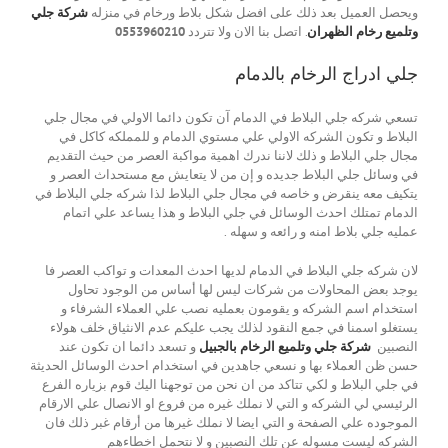
ويحصل العميل بعد ذلك على افضل شكل بلاط ورخام في منزله
شركة جلي
وتلميع رخام الظهران
. اتصل بنا الان ولا تتردد
0553960210
جلي ادراج الرخام بالدمام
تسعي شركه جلي البلاط في الدمام آن تكون دائما الاولي في مجال جلي
البلاط و تكون الشركه الاولي علي مستوي الدمام و للمملكه كاكل في
مجال جلي البلاط و ذلك لاننا ندرك اهمية مواكبة العصر من حيث التقديم
في وسائل جلي البلاط جديده و إن من لا يتعايش مع مستحداث العصر و
يتكيف معه ينقرض و خاصه في مجال جلي البلاط لذا شركه جلي البلاط في
الدمام تمتلك احدث الوسائل في جلي البلاط و هذا يساعد علي اتمام
عمليه جلي بلاط امنه و رائعه و سهله .
لان شركه جلي البلاط في الدمام لديها احدث المعدات و تواكب العصر فا
يوجد بعض المحاولات من شركات ليس لها أساس من الوجود تحاول
استخدام اسم الشركه و يقومون بعمليه نصب علي العملاء الشرفاء و
يستغلو اسمنا في جمع النقود لذلك يجب عليكم عدم الانثياق خلف هولاء
النصبين
شركة جلي وتلميع الرخام بالجبيل
و تسعد دائما ان تكون عند
حسن ظن العملاء بها و نسعي جاهدين في استخدام احدث الوسائل الحديثة
في جلي البلاط و لكي تتاكد من ان نحن من توجهنا اليك قوم بزياره الفرع
الرئيسي لي الشركه و التي لا نملك غيره من فروع او الانصال علي الارقام
الموجوده علي الصفحة و التي ايضا لا نملك غيرها من أرقام غبر ذلك فان
الشركه ليست مسوله عن تلك النصبين و لا نتحمل اخطاءهم