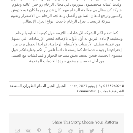
ولدينا عماله متخصصون سوريون في مجال الرخام زو خبرا عاليه وتقوم
شركة كريستال بي معالجة الرخام مهما كان قديم ومهما كان فيه خدوش
وكسور وترجع لمعان السابق وأفضل ومعالجة الرخام من الاصفرار وتقوم
شركة كريستال بعزل الرخام بأحدث انواع العزل الإيطالي
كما تقدم لكم الشركة الإرشادات اللازمة حول كيفية العناية بالرخام
وتنظيفه لإعادة البريق له أول بأول، بالإضافة لبعض الإرشادات التي تسهل
من عملية تنظيف الأرضيات والأسطح الرخامية، فراحة العميل تزيد من
إحترافيتنا وجودة خدماتنا، كما يسعدنا دائماً تلقي آرائكم وتعليقاتكم حول
مستوى الخدمة، فنحن نسعد بخلق مساحة للحوار والمناقشات مع العميل
من أجل تحسين مستوى جودة الخدمات المقدمة
0553960210
By
|
يونيو 11th, 2023
|
الجبيل
,
الخبر
,
الدمام
,
الظهران
,
المنطقة
الشرقية
,
خدمات
|
0 Comments
Share This Story, Choose Your Platform!
Email
Vk
Pinterest
Tumblr
Whatsapp
Reddit
LinkedIn
Twitter
Facebook