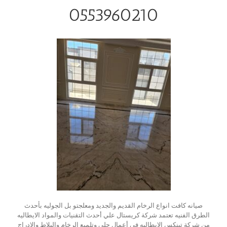
0553960210
صيانه كافت انواع الرخام القديم والجديد ومعلجتو بل الجوليه بأحدث
الطرق الفنيه تعتمد شركة كريستال علي أحدث التقنيات والمواد الايطاليه
من شركة تينكس الايطاليه في أعمال جلي وتلميع الرخام والبلاط والادراج