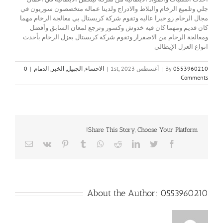
جلي وتلميع الرخام والبلاط والادراج ولدينا عماله متخصصون سوريون في
مجال الرخام زو خبرا عاليه وتقوم شركة كريستال بي معالجة الرخام مهما
كان قديم ومهما كان فيه خدوش وكسور وترجع لمعان السابق وأفضل
ومعالجة الرخام من الاصفرار وتقوم شركة كريستال بعزل الرخام بأحدث
انواع العزل الإيطالي
0553960210
By
|
أغسطس 1st, 2023
|
الاحساء
,
الجبيل
,
الخبر
,
الدمام
|
0
Comments
Share This Story, Choose Your Platform!
Email
Vk
Pinterest
Tumblr
Whatsapp
Reddit
LinkedIn
Twitter
Facebook
About the Author:
0553960210