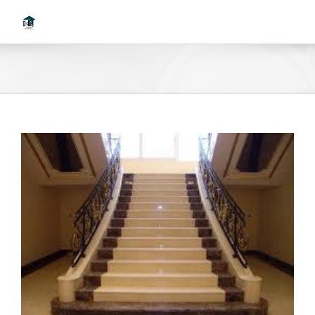
Ski
t
conten