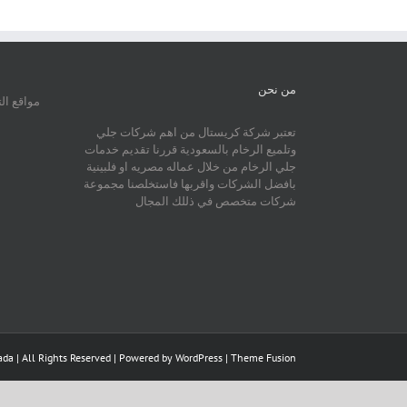
من نحن
مواقع ال
تعتبر شركة كريستال من اهم شركات جلي
وتلميع الرخام بالسعودية قررنا تقديم خدمات
جلي الرخام من خلال عماله مصريه او فلبينية
بافضل الشركات واقربها فاستخلصنا مجموعة
شركات متخصص في ذللك المجال
da | All Rights Reserved | Powered by
WordPress
|
Theme Fusion