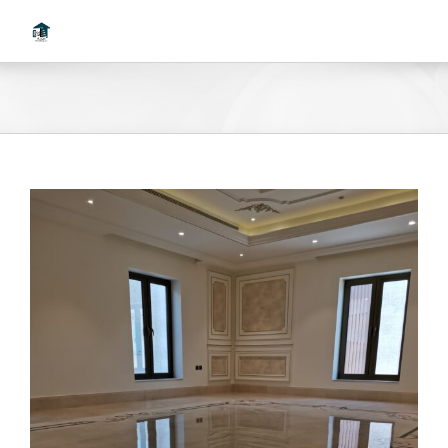
Ski
t
conten