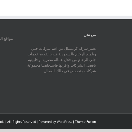
من نحن
مواقع ال
تعتبر شركة كريستال من اهم شركات جلي
وتلميع الرخام بالسعودية قررنا تقديم خدمات
جلي الرخام من خلال عماله مصريه او فلبينية
بافضل الشركات واقربها فاستخلصنا مجموعة
شركات متخصص في ذللك المجال
da | All Rights Reserved | Powered by
WordPress
|
Theme Fusion