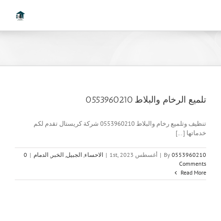
Ski
t
conten
تلميع الرخام والبلاط 0553960210
تنظيف وتلميع رخام والبلاط 0553960210 شركة كريستال تقدم لكم
خدماتها [...]
0553960210
By
|
أغسطس 1st, 2023
|
الاحساء
,
الجبيل
,
الخبر
,
الدمام
|
0
Comments
Read More