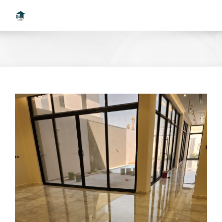
Ski
t
conten