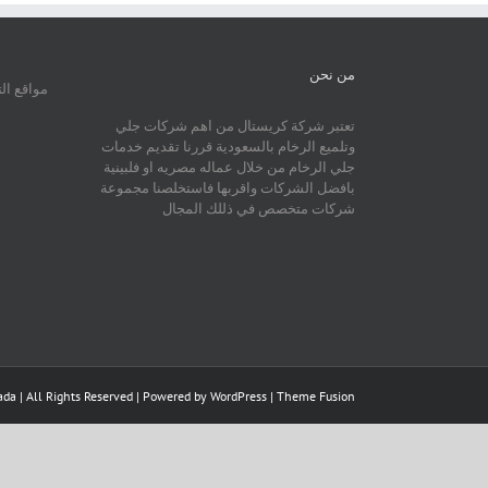
من نحن
مواقع ال
تعتبر شركة كريستال من اهم شركات جلي
وتلميع الرخام بالسعودية قررنا تقديم خدمات
جلي الرخام من خلال عماله مصريه او فلبينية
بافضل الشركات واقربها فاستخلصنا مجموعة
شركات متخصص في ذللك المجال
da | All Rights Reserved | Powered by
WordPress
|
Theme Fusion