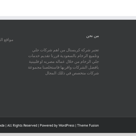
من نحن
مواقع ال
تعتبر شركة كريستال من اهم شركات جلي
وتلميع الرخام بالسعودية قررنا تقديم خدمات
جلي الرخام من خلال عماله مصريه او فلبينية
بافضل الشركات واقربها فاستخلصنا مجموعة
شركات متخصص في ذللك المجال
da | All Rights Reserved | Powered by
WordPress
|
Theme Fusion