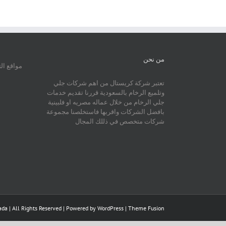
من نحن
مواقع ال
تعتبر شركة كريستال من اهم شركات جلي
وتلميع الرخام بالسعودية قررنا تقديم خدمات
جلي الرخام من خلال عماله مصريه او فلبينية
بافضل الشركات واقربها فاستخلصنا مجموعة
شركات متخصص في ذللك المجال
da | All Rights Reserved | Powered by
WordPress
|
Theme Fusion