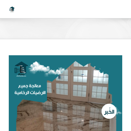
Ski
t
conten