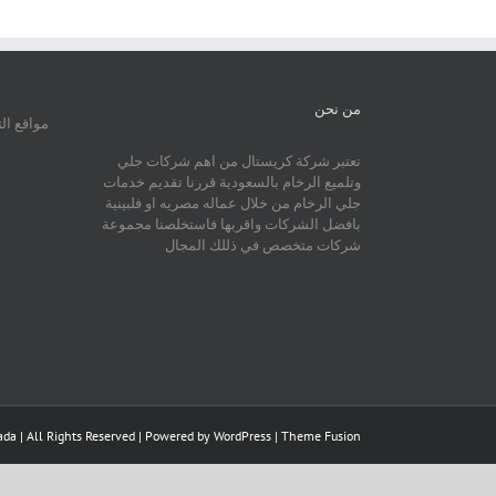
من نحن
مواقع ال
تعتبر شركة كريستال من اهم شركات جلي
وتلميع الرخام بالسعودية قررنا تقديم خدمات
جلي الرخام من خلال عماله مصريه او فلبينية
بافضل الشركات واقربها فاستخلصنا مجموعة
شركات متخصص في ذللك المجال
da | All Rights Reserved | Powered by
WordPress
|
Theme Fusion