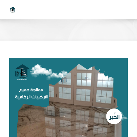
Ski
t
conten