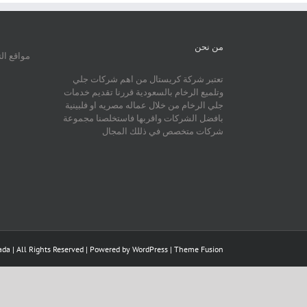
من نحن
مواقع ال
تعتبر شركة كريستال من اهم شركات جلي
وتلميع الرخام بالسعودية قررنا تقديم خدمات
جلي الرخام من خلال عماله مصريه او فلبينية
بافضل الشركات واقربها فاستخلصنا مجموعة
شركات متخصص في ذللك المجال
da | All Rights Reserved | Powered by
WordPress
|
Theme Fusion