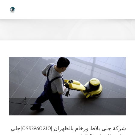
Ski
t
conten
شركة جلى بلاط ورخام بالظهران |0553960210|جلي