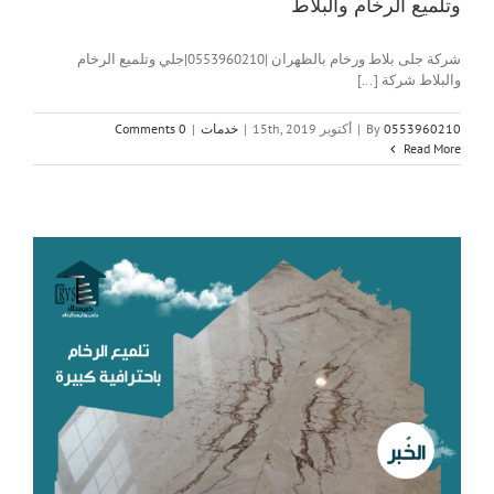
وتلميع الرخام والبلاط
شركة جلى بلاط ورخام بالظهران |0553960210|جلي وتلميع الرخام
والبلاط شركة [...]
0553960210
By
|
أكتوبر 15th, 2019
|
خدمات
|
0 Comments
Read More