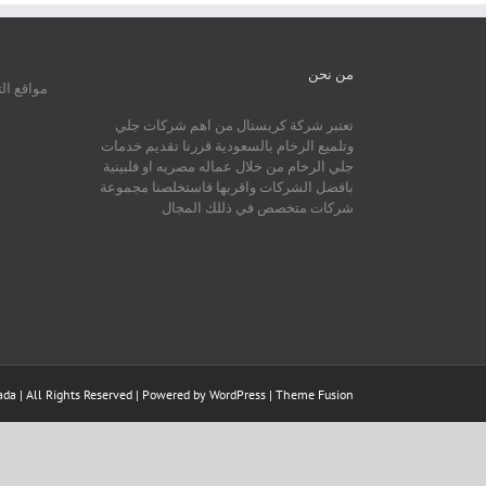
من نحن
مواقع ال
تعتبر شركة كريستال من اهم شركات جلي
وتلميع الرخام بالسعودية قررنا تقديم خدمات
جلي الرخام من خلال عماله مصريه او فلبينية
بافضل الشركات واقربها فاستخلصنا مجموعة
شركات متخصص في ذللك المجال
da | All Rights Reserved | Powered by
WordPress
|
Theme Fusion