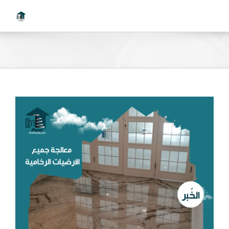
Ski
t
conten