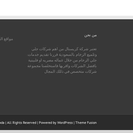
من نحن
مواقع ال
تعتبر شركة كريستال من اهم شركات جلي
وتلميع الرخام بالسعودية قررنا تقديم خدمات
جلي الرخام من خلال عماله مصريه او فلبينية
بافضل الشركات واقربها فاستخلصنا مجموعة
شركات متخصص في ذللك المجال
da | All Rights Reserved | Powered by
WordPress
|
Theme Fusion