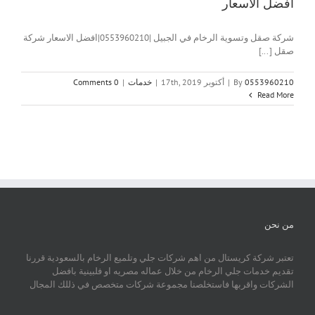
افضل الاسعار
شركة صقل وتسوية الرخام في الجبيل |0553960210|افضل الاسعار شركة
صقل [...]
0553960210
By
|
أكتوبر 17th, 2019
|
خدمات
|
0 Comments
Read More
من نحن
تعتبر شركة كريستال من اهم شركات جلي وتلميع الرخام بالسعودية قررنا
تقديم خدمات جلي الرخام من خلال عماله مصريه او فلبينية بافضل
الشركات واقربها فاستخلصنا مجموعة شركات متخصص في ذللك المجال