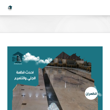
Ski
t
conten