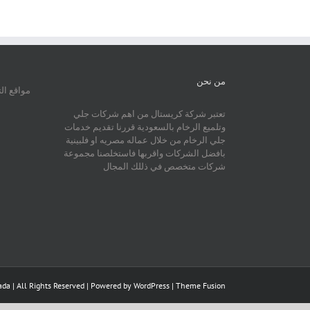
من نحن
مواقع ال
تعتبر شركة كريستال من اهم شركات جلي
وتلميع الرخام بالسعودية قررنا تقديم خدمات
جلي الرخام من خلال عماله مصريه او فلبينية
بافضل الشركات واقربها فاستخلصنا مجموعة
شركات متخصص في ذللك المجال
da | All Rights Reserved | Powered by
WordPress
|
Theme Fusion