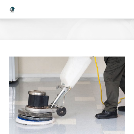
Ski
t
conten