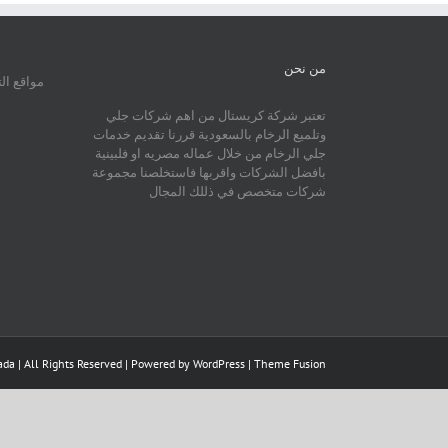
من نحن
مواقع ال
تعتبر شركة كريستال من اهم شركات جلي
وتلميع الرخام بالسعودية قررنا تقديم خدمات
جلي الرخام من خلال عماله مصريه او فلبينية
بافضل الشركات واقربها فاستخلصنا مجموعة
شركات متخصص في ذللك المجال
da | All Rights Reserved | Powered by
WordPress
|
Theme Fusion