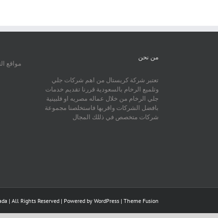
من نحن
مواقع ال
تعتبر شركة كريستال من اهم شركات جلي
وتلميع الرخام بالسعودية قررنا تقديم خدمات
جلي الرخام من خلال عماله مصريه او فلبينية
بافضل الشركات واقربها فاستخلصنا مجموعة
شركات متخصص في ذللك المجال
da | All Rights Reserved | Powered by
WordPress
|
Theme Fusion