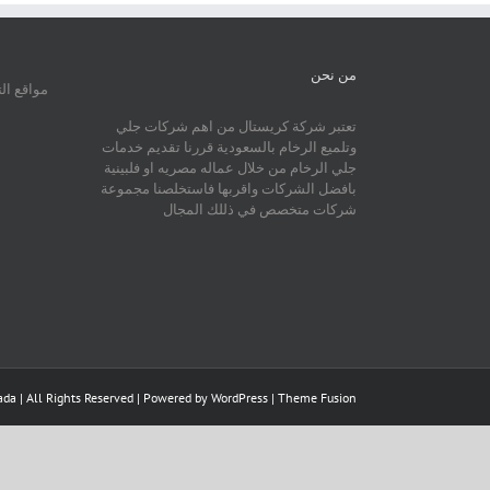
من نحن
مواقع ال
تعتبر شركة كريستال من اهم شركات جلي
وتلميع الرخام بالسعودية قررنا تقديم خدمات
جلي الرخام من خلال عماله مصريه او فلبينية
بافضل الشركات واقربها فاستخلصنا مجموعة
شركات متخصص في ذللك المجال
da | All Rights Reserved | Powered by
WordPress
|
Theme Fusion