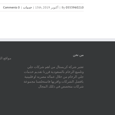
0553960210
By
|
أكتوبر 15th, 2019
|
خدمات
|
0 Comments
من نحن
مواقع ال
تعتبر شركة كريستال من اهم شركات جلي
وتلميع الرخام بالسعودية قررنا تقديم خدمات
جلي الرخام من خلال عماله مصريه او فلبينية
بافضل الشركات واقربها فاستخلصنا مجموعة
شركات متخصص في ذللك المجال