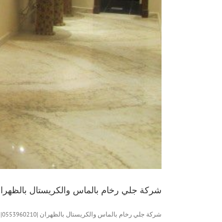
شركة جلي رخام بالماس والكريستال بالظهران |0553960210|ارخص الا
شركة جلي رخام بالماس والكريستال بالظهران |0553960210| ارخص الاسعار شركة [...]