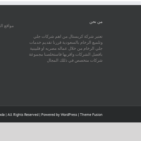
من نحن
مواقع ال
تعتبر شركة كريستال من اهم شركات جلي
وتلميع الرخام بالسعودية قررنا تقديم خدمات
جلي الرخام من خلال عماله مصريه او فلبينية
بافضل الشركات واقربها فاستخلصنا مجموعة
شركات متخصص في ذللك المجال
da | All Rights Reserved | Powered by
WordPress
|
Theme Fusion