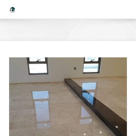
Ski
t
conten