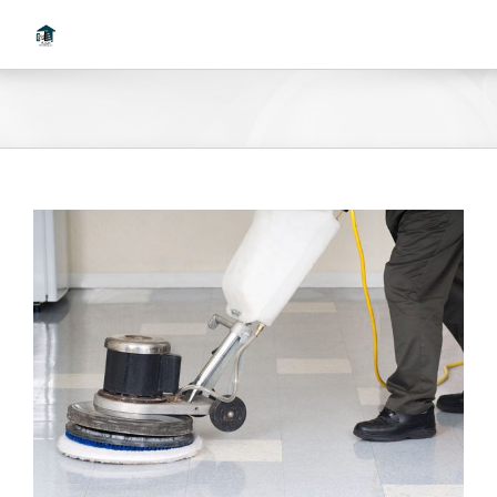
Ski
t
conten