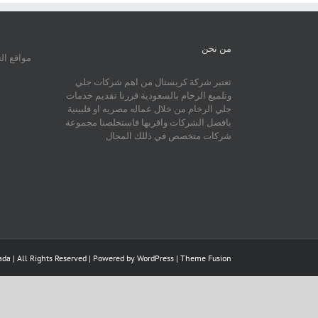
من نحن
مواقع ال
تعتبر شركة كريستال من اهم شركات جلي
وتلميع الرخام بالسعودية قررنا تقديم خدمات
جلي الرخام من خلال عماله مصريه او فلبينية
بافضل الشركات واقربها فاستخلصنا مجموعة
شركات متخصص في ذللك المجال
da | All Rights Reserved | Powered by
WordPress
|
Theme Fusion